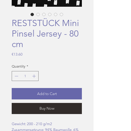
RESTSTÜCK Mini
Pinsel Jersey - 80
cm
Price
€13.60
Quantity
*
Add to Cart
Buy Now
Gewicht: 200 - 210 g/m2
Zusammensetzung: 94% Baumwolle, 6%