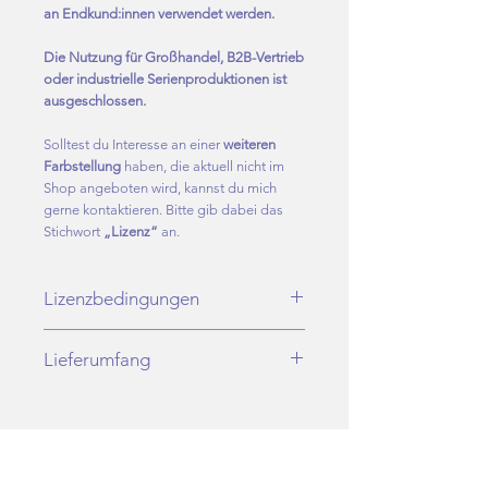
an Endkund:innen verwendet werden.
Die Nutzung für Großhandel, B2B-Vertrieb
oder industrielle Serienproduktionen ist
ausgeschlossen.
Solltest du Interesse an einer
weiteren
Farbstellung
haben, die aktuell nicht im
Shop angeboten wird, kannst du mich
gerne kontaktieren. Bitte gib dabei das
Stichwort
„Lizenz“
an.
Lizenzbedingungen
Mit vollständigem Zahlungseingang
Lieferumfang
erhältst du eine nicht-exklusive
Nutzungslizenz, um dieses Design auf
Du erhältst ausschließlich digitale
Stoffe und Textilprodukte für den privaten
Dateien.
sowie kommerziellen
Es wird kein physisches Produkt
Endverbraucherbereich produzieren zu
Related Products
versendet.
lassen.
Nach bestätigtem Zahlungseingang
Bei kommerzieller Nutzung ist die