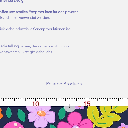
h Ginda Design.
Stornierung ausgeschlo
das Umfärben des De
Farbvarianten
offen und textilen Endprodukten für den privaten
dkund:innen verwendet werden.
eb oder industrielle Serienproduktionen ist
Farbstellung
haben, die aktuell nicht im Shop
ontaktieren. Bitte gib dabei das
Related Products