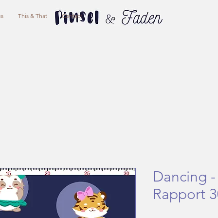
es
This & That
Contact
Dancing -
Rapport 3