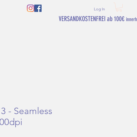
Log In
VERSANDKOSTENFREI ab 100€
inner
 3 - Seamless
00dpi