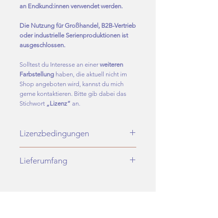
an Endkund:innen verwendet werden.
Die Nutzung für Großhandel, B2B-Vertrieb
oder industrielle Serienproduktionen ist
ausgeschlossen.
Solltest du Interesse an einer
weiteren
Farbstellung
haben, die aktuell nicht im
Shop angeboten wird, kannst du mich
gerne kontaktieren. Bitte gib dabei das
Stichwort
„Lizenz“
an.
Lizenzbedingungen
Mit vollständigem Zahlungseingang
Lieferumfang
erhältst du eine nicht-exklusive
Nutzungslizenz, um dieses Design auf
Du erhältst ausschließlich digitale
Stoffe und Textilprodukte für den privaten
Dateien.
sowie kommerziellen
Es wird kein physisches Produkt
Endverbraucherbereich produzieren zu
Related Products
versendet.
lassen.
Nach bestätigtem Zahlungseingang
Bei kommerzieller Nutzung ist die